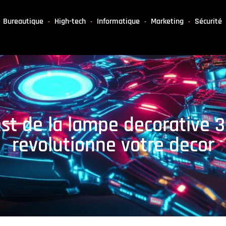
Bureautique
High-tech
Informatique
Marketing
Sécurité
Test de la lampe decorative 
revolutionne votre decor