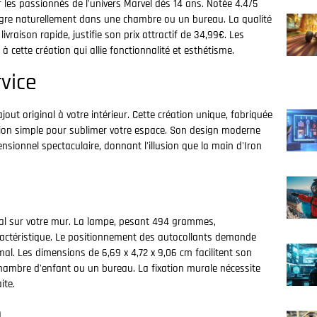
r les passionnés de l'univers Marvel dès 14 ans. Notée 4.4/5
intègre naturellement dans une chambre ou un bureau. La qualité
vraison rapide, justifie son prix attractif de 34,99€. Les
 à cette création qui allie fonctionnalité et esthétisme.
rvice
ut original à votre intérieur. Cette création unique, fabriquée
ation simple pour sublimer votre espace. Son design moderne
nsionnel spectaculaire, donnant l'illusion que la main d'Iron
déal sur votre mur. La lampe, pesant 494 grammes,
ractéristique. Le positionnement des autocollants demande
mal. Les dimensions de 6,69 x 4,72 x 9,06 cm facilitent son
chambre d'enfant ou un bureau. La fixation murale nécessite
ite.
n