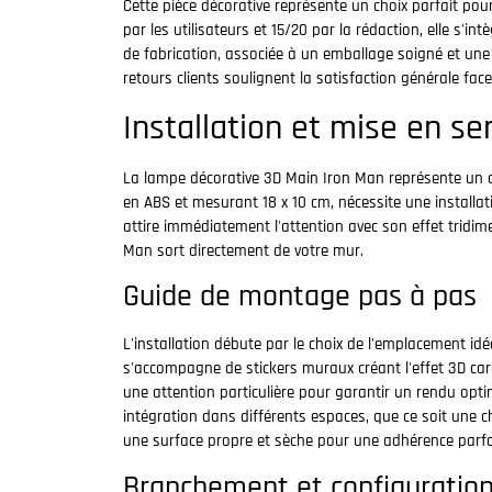
Cette pièce décorative représente un choix parfait pou
par les utilisateurs et 15/20 par la rédaction, elle s'
de fabrication, associée à un emballage soigné et une li
retours clients soulignent la satisfaction générale face
Installation et mise en se
La lampe décorative 3D Main Iron Man représente un ajo
en ABS et mesurant 18 x 10 cm, nécessite une install
attire immédiatement l'attention avec son effet tridime
Man sort directement de votre mur.
Guide de montage pas à pas
L'installation débute par le choix de l'emplacement i
s'accompagne de stickers muraux créant l'effet 3D ca
une attention particulière pour garantir un rendu opti
intégration dans différents espaces, que ce soit une 
une surface propre et sèche pour une adhérence parfa
Branchement et configuratio