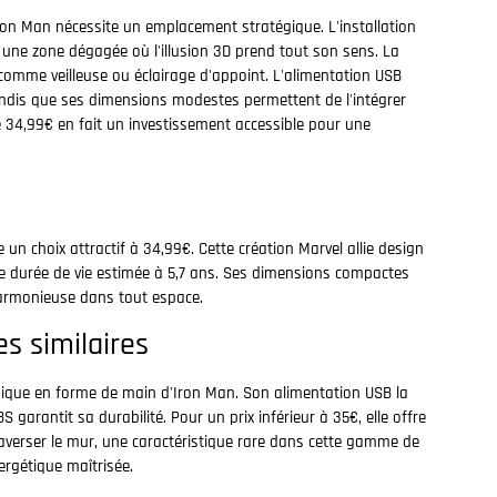
ron Man nécessite un emplacement stratégique. L'installation
 une zone dégagée où l'illusion 3D prend tout son sens. La
 comme veilleuse ou éclairage d'appoint. L'alimentation USB
 tandis que ses dimensions modestes permettent de l'intégrer
 34,99€ en fait un investissement accessible pour une
n choix attractif à 34,99€. Cette création Marvel allie design
ne durée de vie estimée à 5,7 ans. Ses dimensions compactes
harmonieuse dans tout espace.
s similaires
nique en forme de main d'Iron Man. Son alimentation USB la
 garantit sa durabilité. Pour un prix inférieur à 35€, elle offre
raverser le mur, une caractéristique rare dans cette gamme de
rgétique maîtrisée.